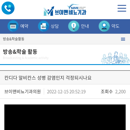
예약
상담
안내
약도
방송&학술활동
방송&학술 활동
Broadcasting & Academic activity
칸디다 알비칸스 성병 감염인지 걱정되시나요
브이맨비뇨기과의원
2022-12-15 20:52:19
조회수
2,200