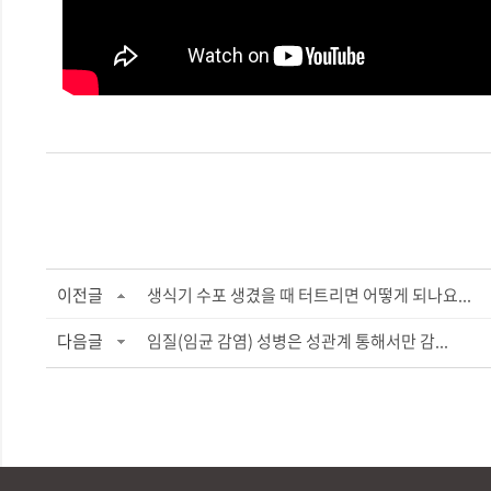
이전글
생식기 수포 생겼을 때 터트리면 어떻게 되나요...
다음글
임질(임균 감염) 성병은 성관계 통해서만 감...