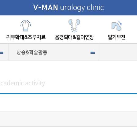
V-MAN
urology clinic
귀두확대&조루치료
음경확대&길이연장
발기부전
방송&학술활동
cademic activity