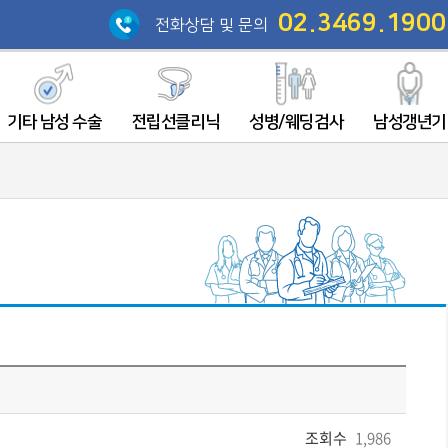
02.3469.1900
전화상담 및 문의
기타 남성 수술
전립선클리닉
성병/웨딩검사
남성갱년기
조회수
1,986